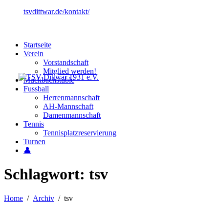
tsvdittwar.de/kontakt/
Startseite
Verein
Vorstandschaft
Mitglied werden!
Muckbachstüble
Fussball
Herrenmannschaft
AH-Mannschaft
Damenmannschaft
Tennis
Tennisplatzreservierung
Turnen
👤
Schlagwort:
tsv
Home
Archiv
tsv