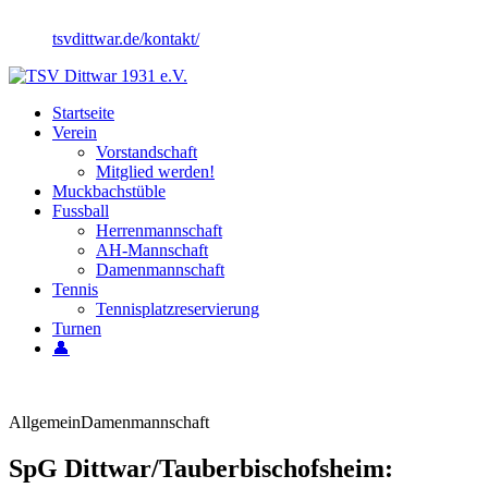
tsvdittwar.de/kontakt/
Startseite
Verein
Vorstandschaft
Mitglied werden!
Muckbachstüble
Fussball
Herrenmannschaft
AH-Mannschaft
Damenmannschaft
Tennis
Tennisplatzreservierung
Turnen
👤
Allgemein
Damenmannschaft
SpG Dittwar/Tauberbischofsheim: