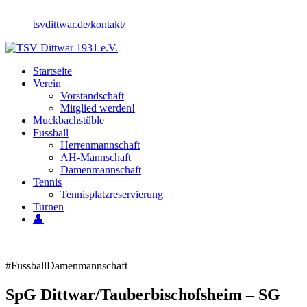
tsvdittwar.de/kontakt/
Startseite
Verein
Vorstandschaft
Mitglied werden!
Muckbachstüble
Fussball
Herrenmannschaft
AH-Mannschaft
Damenmannschaft
Tennis
Tennisplatzreservierung
Turnen
👤
#Fussball
Damenmannschaft
SpG Dittwar/Tauberbischofsheim – SG